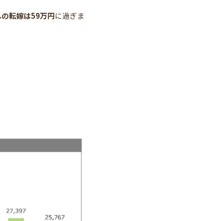
の転嫁は59万円
に過ぎま