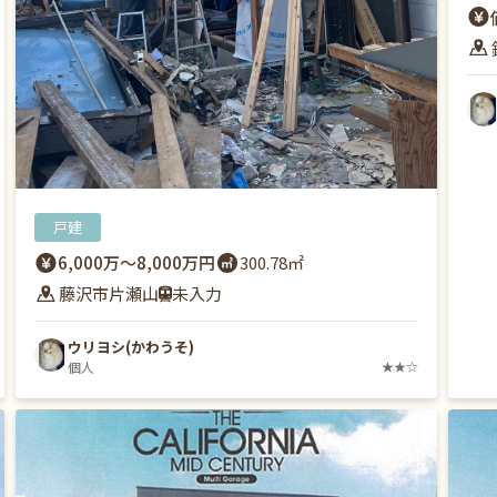
戸建
6,000万〜8,000万円
300.78㎡
藤沢市片瀬山
未入力
ウリヨシ(かわうそ)
個人
★★☆