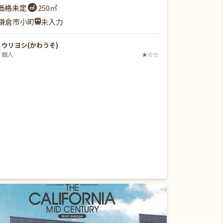
価格未定
250㎡
鎌倉市小町
未入力
ウリヨシ(かわうそ)
個人
★☆☆