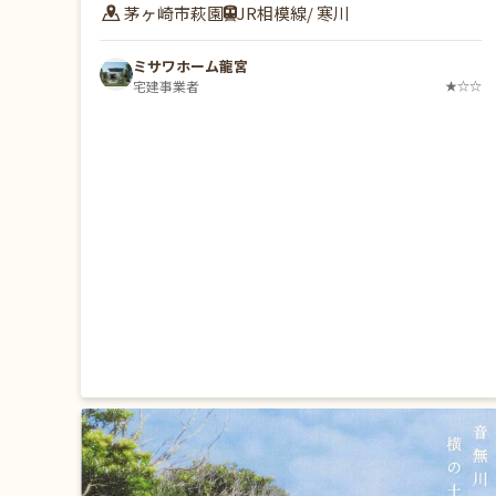
茅ヶ崎市萩園
JR相模線/ 寒川
ミサワホーム龍宮
宅建事業者
★☆☆