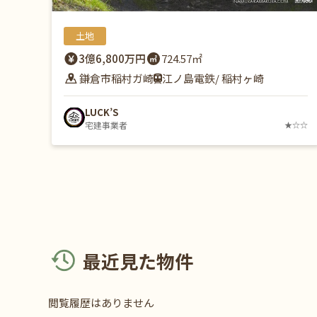
土地
3億6,800万円
724.57㎡
鎌倉市稲村ガ崎
江ノ島電鉄/ 稲村ヶ崎
LUCK’S
宅建事業者
★☆☆
最近見た物件
閲覧履歴はありません