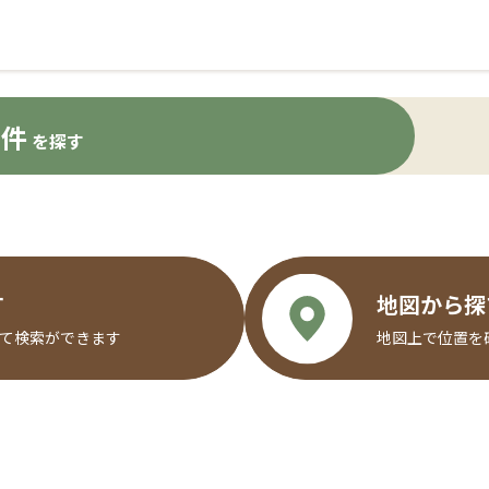
物件
を探す
す
地図から探
て検索ができます
地図上で位置を