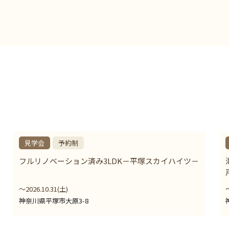
見学会
予約制
フルリノベーション済み3LDK－平塚スカイハイツ－
〜2026.10.31(土)
神奈川県平塚市大原3-8