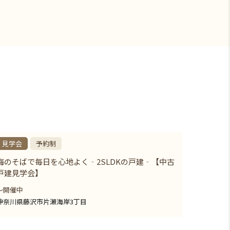
見学会
予約制
海のそばで毎日を心地よく‐2SLDKの戸建‐【中古
戸建見学会】
〜開催中
神奈川県藤沢市片瀬海岸3丁目